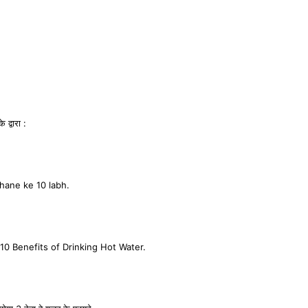
 द्वारा :
 khane ke 10 labh.
 लाभ!10 Benefits of Drinking Hot Water.