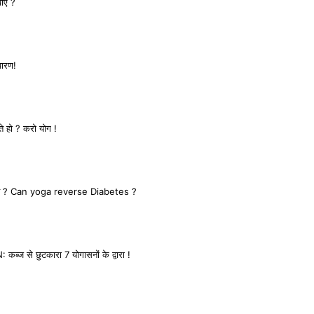
खाएं ?
वारण!
े हो ? करो योग !
ता हे ? Can yoga reverse Diabetes ?
से छुटकारा 7 योगासनों के द्वारा !