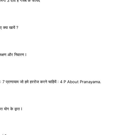
3 देता हे गजब के फायदे
क्या खायें ?
,लक्षण और निवारण I
 प्राणायाम जो हमे हररोज करने चाहियें : 4 P About Pranayama.
ोग के द्वारा I